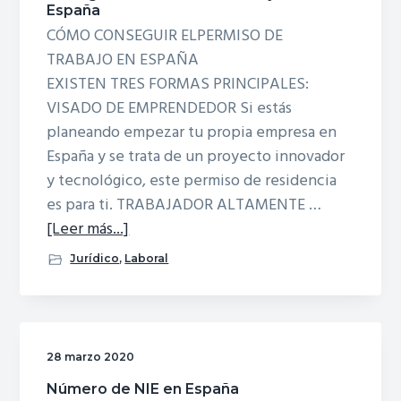
España
CÓMO CONSEGUIR ELPERMISO DE
TRABAJO EN ESPAÑA
EXISTEN TRES FORMAS PRINCIPALES:
VISADO DE EMPRENDEDOR Si estás
planeando empezar tu propia empresa en
España y se trata de un proyecto innovador
y tecnológico, este permiso de residencia
es para ti. TRABAJADOR ALTAMENTE …
acerca
[Leer más...]
deConsigue
Jurídico
,
Laboral
el
Permiso
de
Trabajo
28 marzo 2020
en
Número de NIE en España
España