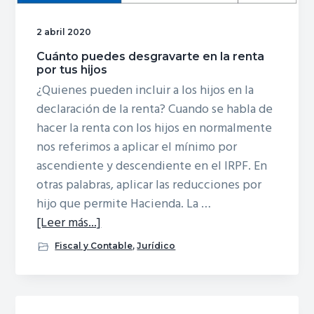
c
c
i
i
2 abril 2020
p
p
Cuánto puedes desgravarte en la renta
por tus hijos
a
a
¿Quienes pueden incluir a los hijos en la
l
l
declaración de la renta? Cuando se habla de
hacer la renta con los hijos en normalmente
nos referimos a aplicar el mínimo por
ascendiente y descendiente en el IRPF. En
otras palabras, aplicar las reducciones por
hijo que permite Hacienda. La …
acerca
[Leer más...]
deCuánto
Fiscal y Contable
,
Jurídico
puedes
desgravarte
en