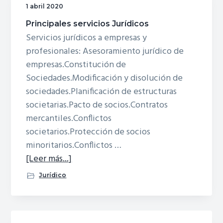
la
1 abril 2020
renta
Principales servicios Jurídicos
por
Servicios jurídicos a empresas y
tus
profesionales: Asesoramiento jurídico de
hijos
empresas.Constitución de
Sociedades.Modificación y disolución de
sociedades.Planificación de estructuras
societarias.Pacto de socios.Contratos
mercantiles.Conflictos
societarios.Protección de socios
minoritarios.Conflictos …
acerca
[Leer más...]
dePrincipales
Jurídico
servicios
Jurídicos