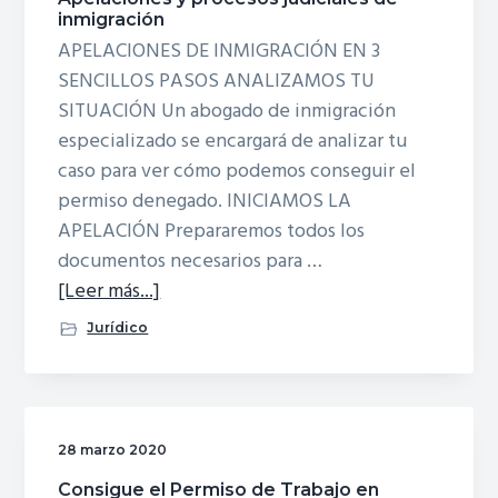
inmigración
APELACIONES DE INMIGRACIÓN EN 3
SENCILLOS PASOS ANALIZAMOS TU
SITUACIÓN Un abogado de inmigración
especializado se encargará de analizar tu
caso para ver cómo podemos conseguir el
permiso denegado. INICIAMOS LA
APELACIÓN Prepararemos todos los
documentos necesarios para …
acerca
[Leer más...]
deApelaciones
Jurídico
y
procesos
judiciales
de
28 marzo 2020
inmigración
Consigue el Permiso de Trabajo en