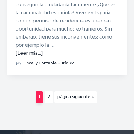
conseguir la ciudadanía fácilmente ¿Qué es
la nacionalidad española? Vivir en España
con un permiso de residencia es una gran
oportunidad para muchos extranjeros. Sin
embargo, tiene sus inconvenientes; como
por ejemplo la …
acerca
[Leer más...]
deNacionalidad
Fiscal y Contable
,
Jurídico
Página
Página
Ir
1
2
página siguiente »
a
la